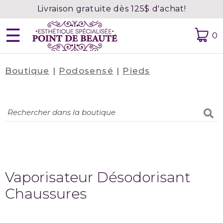
Livraison gratuite dès 125$ d'achat!
☰
0
Boutique
|
Podosensé
|
Pieds
Accueil
À
propos
Contact
Prendre
rendez-
vous
Vaporisateur Désodorisant
Chaussures
Confidentialité