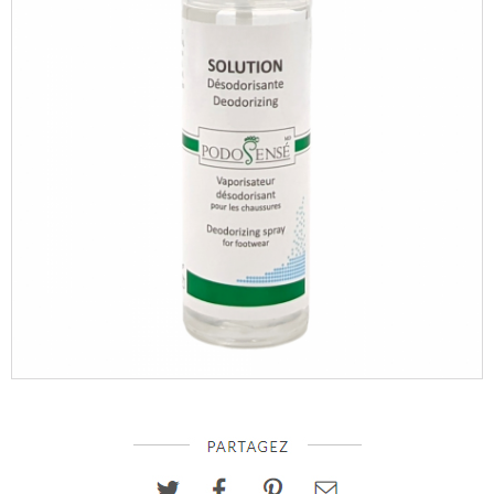
Thesera
Consultation
prise
en
charge
SOCIAL
Facebook
Instagram
Infolettre