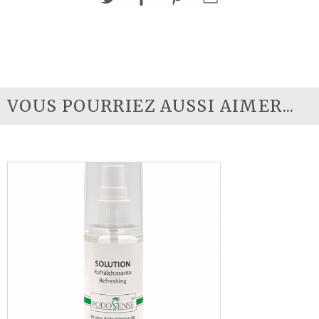
©
Point
de
Beauté
VOUS POURRIEZ AUSSI AIMER...
-
Esthétique
Spécialisée