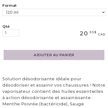
Format
MAGASINEZ
Qté
Boutique
20
.95$
CAD
Termes
et
Livraison
AJOUTER AU PANIER
Mon
panier
Solution désodorisante idéale pour
désodoriser et assainir vos chaussures ! Notre
SERVICES
vaporisateur contient des huiles essentielles
à action désodorisante et assainissante :
Menthe Poivrée (bactéricide), Sauge
Épilation