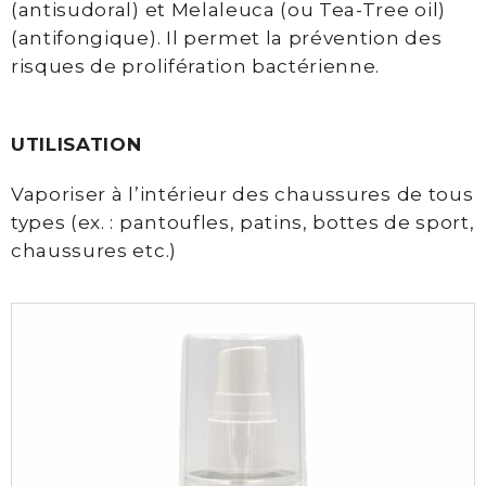
(antisudoral) et Melaleuca (ou Tea-Tree oil)
laser
(antifongique). Il permet la prévention des
risques de prolifération bactérienne.
Photorajeunissement
IPL
et
UTILISATION
Laser
fractionné
Vaporiser à l’intérieur des chaussures de tous
types (ex. : pantoufles, patins, bottes de sport,
Maquillage
chaussures etc.)
permanent
Soins
visage
Soin
Biocompatible
Davincia
Soins