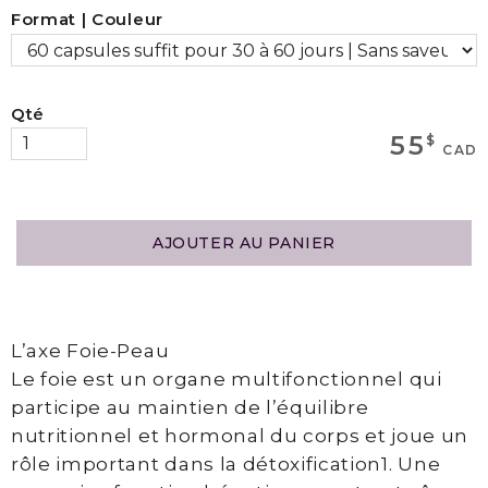
Format | Couleur
MAGASINEZ
Qté
Boutique
55
$
CAD
Termes
et
Livraison
AJOUTER AU PANIER
Mon
panier
L’axe Foie-Peau
Le foie est un organe multifonctionnel qui
SERVICES
participe au maintien de l’équilibre
nutritionnel et hormonal du corps et joue un
rôle important dans la détoxification1. Une
Épilation