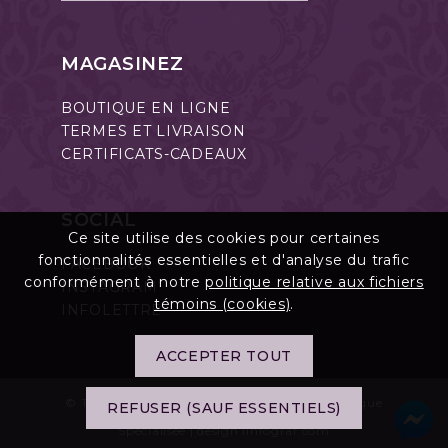
MAGASINEZ
BOUTIQUE EN LIGNE
TERMES ET LIVRAISON
CERTIFICATS-CADEAUX
SOCIAL
Ce site utilise des cookies pour certaines
fonctionnalités essentielles et d'analyse du trafic
FACEBOOK
conformément à notre
politique relative aux fichiers
INSTAGRAM
témoins (cookies)
.
INFOLETTRE
ACCEPTER TOUT
© Tous droits réservés Point de Beauté Esthétique
REFUSER (SAUF ESSENTIELS)
Spécialisée | design
linfograf.com