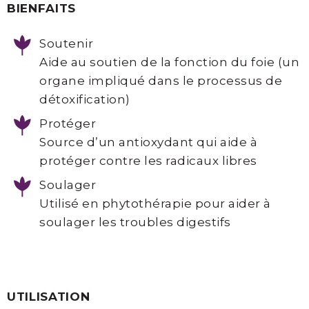
BIENFAITS
Thesera
Consultation
Soutenir
prise
Aide au soutien de la fonction du foie (un
en
organe impliqué dans le processus de
charge
détoxification)
Protéger
Source d’un antioxydant qui aide à
SOCIAL
protéger contre les radicaux libres
Soulager
Utilisé en phytothérapie pour aider à
Facebook
soulager les troubles digestifs
Instagram
Infolettre
UTILISATION