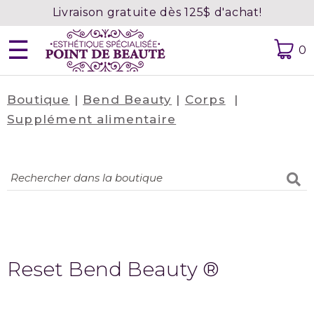
Livraison gratuite dès 125$ d'achat!
☰
0
Boutique
|
Bend Beauty
|
Corps
|
Accueil
Supplément alimentaire
À
propos
Contact
Prendre
rendez-
vous
Reset Bend Beauty ®
Confidentialité