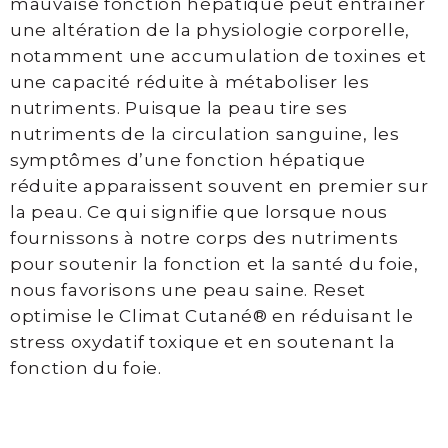
mauvaise fonction hépatique peut entraîner
laser
une altération de la physiologie corporelle,
notamment une accumulation de toxines et
Photorajeunissement
une capacité réduite à métaboliser les
IPL
nutriments. Puisque la peau tire ses
et
nutriments de la circulation sanguine, les
Laser
symptômes d’une fonction hépatique
fractionné
réduite apparaissent souvent en premier sur
Maquillage
la peau. Ce qui signifie que lorsque nous
permanent
fournissons à notre corps des nutriments
pour soutenir la fonction et la santé du foie,
Soins
nous favorisons une peau saine. Reset
visage
optimise le Climat Cutané® en réduisant le
stress oxydatif toxique et en soutenant la
Soin
fonction du foie.
Biocompatible
Davincia
Soins