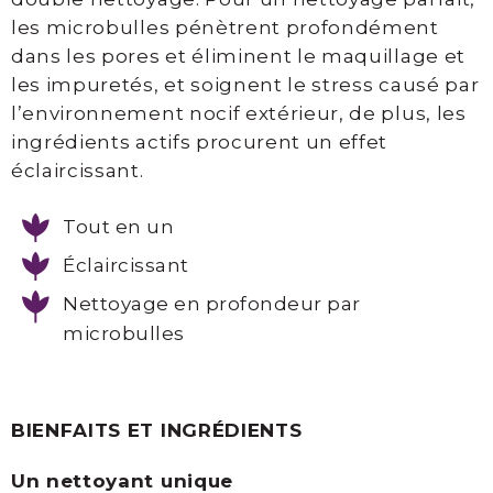
Thesera
les microbulles pénètrent profondément
dans les pores et éliminent le maquillage et
Consultation
les impuretés, et soignent le stress causé par
prise
l’environnement nocif extérieur, de plus, les
en
ingrédients actifs procurent un effet
charge
éclaircissant.
Tout en un
SOCIAL
Éclaircissant
Nettoyage en profondeur par
microbulles
Facebook
Instagram
Infolettre
BIENFAITS ET INGRÉDIENTS
Un nettoyant unique