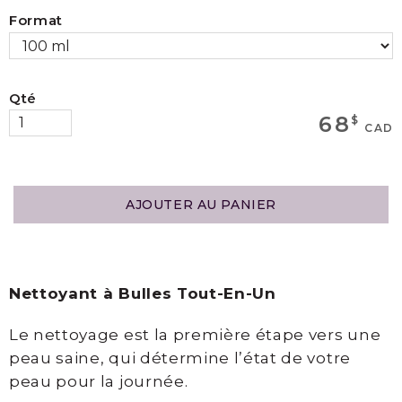
Format
MAGASINEZ
Qté
Boutique
68
$
CAD
Termes
et
Livraison
AJOUTER AU PANIER
Mon
panier
Nettoyant à Bulles Tout-En-Un
SERVICES
Le nettoyage est la première étape vers une
peau saine, qui détermine l’état de votre
peau pour la journée.
Épilation