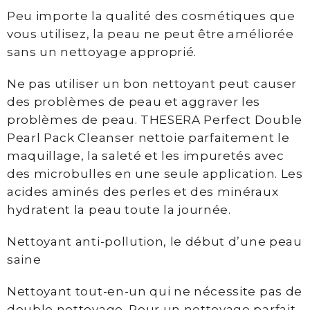
laser
Peu importe la qualité des cosmétiques que
vous utilisez, la peau ne peut être améliorée
Photorajeunissement
sans un nettoyage approprié.
IPL
et
Ne pas utiliser un bon nettoyant peut causer
Laser
des problèmes de peau et aggraver les
fractionné
problèmes de peau. THESERA Perfect Double
Pearl Pack Cleanser nettoie parfaitement le
Maquillage
maquillage, la saleté et les impuretés avec
permanent
des microbulles en une seule application. Les
Soins
acides aminés des perles et des minéraux
visage
hydratent la peau toute la journée.
Soin
Nettoyant anti-pollution, le début d’une peau
Biocompatible
saine
Davincia
Nettoyant tout-en-un qui ne nécessite pas de
Soins
double nettoyage. Pour un nettoyage parfait,