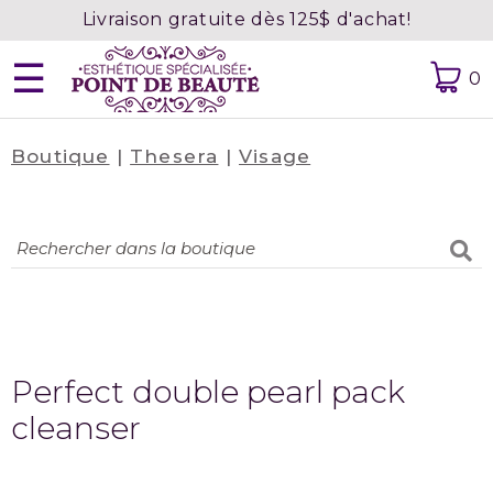
Livraison gratuite dès 125$ d'achat!
☰
0
Boutique
|
Thesera
|
Visage
Accueil
À
propos
Contact
Prendre
rendez-
vous
Perfect double pearl pack
cleanser
Confidentialité