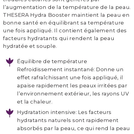
Thesera
l’augmentation de la température de la peau.
THESERA Hydra Booster maintient la peau en
Consultation
bonne santé en équilibrant sa température
prise
une fois appliqué. Il contient également des
en
facteurs hydratants qui rendent la peau
charge
hydratée et souple.
Équilibre de température
SOCIAL
Refroidissement instantané: Donne un
effet rafraîchissant une fois appliqué, il
apaise rapidement les peaux irritées par
Facebook
l’environnement extérieur, les rayons UV
et la chaleur.
Instagram
Hydratation intensive: Les facteurs
Infolettre
hydratants naturels sont rapidement
absorbés par la peau, ce qui rend la peau