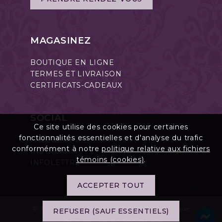
MAGASINEZ
BOUTIQUE EN LIGNE
TERMES ET LIVRAISON
CERTIFICATS-CADEAUX
SOCIAL
Ce site utilise des cookies pour certaines
fonctionnalités essentielles et d'analyse du trafic
FACEBOOK
conformément à notre
politique relative aux fichiers
INSTAGRAM
témoins (cookies)
.
INFOLETTRE
ACCEPTER TOUT
© Tous droits réservés Point de Beauté Esthétique
REFUSER (SAUF ESSENTIELS)