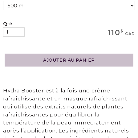
MAGASINEZ
Qté
110
$
Boutique
CAD
Termes
et
AJOUTER AU PANIER
Livraison
Mon
panier
Hydra Booster est à la fois une crème
rafraîchissante et un masque rafraîchissant
qui utilise des extraits naturels de plantes
SERVICES
rafraîchissantes pour équilibrer la
température de la peau immédiatement
après l’application. Les ingrédients naturels
Épilation