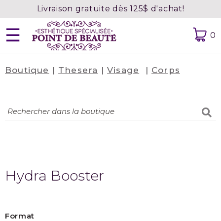
Livraison gratuite dès 125$ d'achat!
☰
0
Boutique
|
Thesera
|
Visage
|
Corps
Accueil
À
propos
Contact
Prendre
rendez-
vous
Hydra Booster
Confidentialité
Format