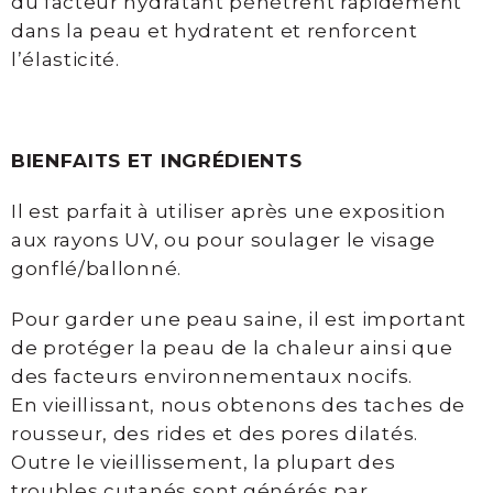
du facteur hydratant pénètrent rapidement
laser
dans la peau et hydratent et renforcent
l’élasticité.
Photorajeunissement
IPL
et
Laser
BIENFAITS ET INGRÉDIENTS
fractionné
Il est parfait à utiliser après une exposition
Maquillage
aux rayons UV, ou pour soulager le visage
permanent
gonflé/ballonné.
Soins
Pour garder une peau saine, il est important
visage
de protéger la peau de la chaleur ainsi que
des facteurs environnementaux nocifs.
Soin
En vieillissant, nous obtenons des taches de
Biocompatible
rousseur, des rides et des pores dilatés.
Davincia
Outre le vieillissement, la plupart des
Soins
troubles cutanés sont générés par