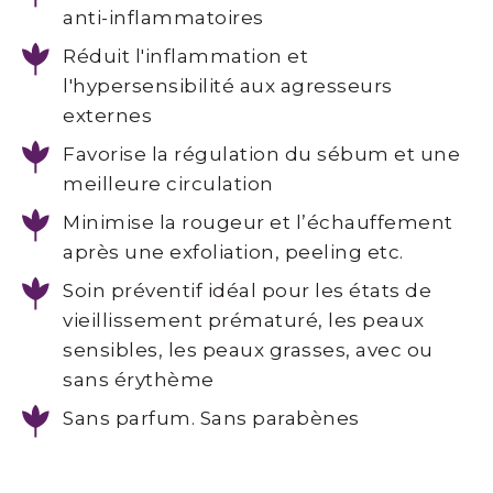
anti-inflammatoires
laser
Réduit l'inflammation et
Photorajeunissement
l'hypersensibilité aux agresseurs
IPL
externes
et
Favorise la régulation du sébum et une
Laser
fractionné
meilleure circulation
Minimise la rougeur et l’échauffement
Maquillage
après une exfoliation, peeling etc.
permanent
Soin préventif idéal pour les états de
Soins
vieillissement prématuré, les peaux
visage
sensibles, les peaux grasses, avec ou
Soin
sans érythème
Biocompatible
Sans parfum. Sans parabènes
Davincia
Soins