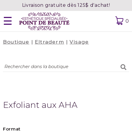
Livraison gratuite dès 125$ d'achat!
☰
0
Boutique
|
Eltraderm
|
Visage
Accueil
À
propos
Contact
Prendre
rendez-
vous
Exfoliant aux AHA
Confidentialité
Format