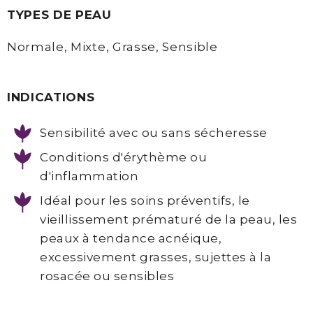
Thesera
TYPES DE PEAU
Consultation
Normale, Mixte, Grasse, Sensible
prise
en
charge
INDICATIONS
Sensibilité avec ou sans sécheresse
SOCIAL
Conditions d'érythème ou
d'inflammation
Idéal pour les soins préventifs, le
Facebook
vieillissement prématuré de la peau, les
peaux à tendance acnéique,
Instagram
excessivement grasses, sujettes à la
Infolettre
rosacée ou sensibles