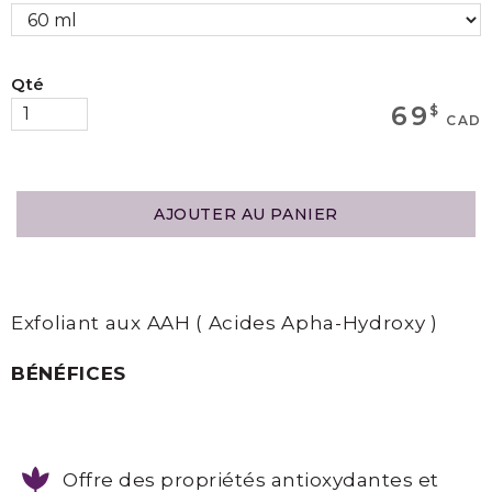
MAGASINEZ
Qté
69
$
Boutique
CAD
Termes
et
AJOUTER AU PANIER
Livraison
Mon
panier
Exfoliant aux AAH ( Acides Apha-Hydroxy )
BÉNÉFICES
SERVICES
Offre des propriétés antioxydantes et
Épilation