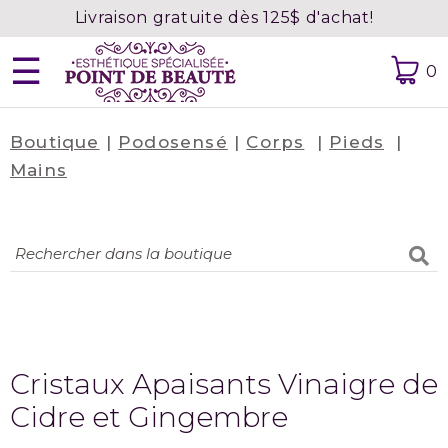
Livraison gratuite dès 125$ d'achat!
☰
0
Boutique
|
Podosensé
|
Corps
|
Pieds
|
Accueil
Mains
À
propos
Contact
Prendre
rendez-
vous
Cristaux Apaisants Vinaigre de
Confidentialité
Cidre et Gingembre