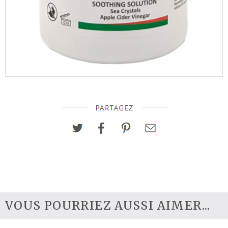
©
Point
de
Beauté
-
Esthétique
Spécialisée
VOUS POURRIEZ AUSSI AIMER...