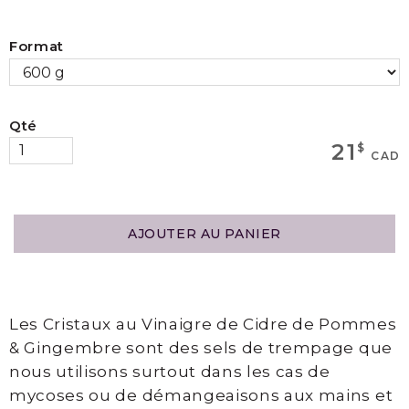
MAGASINEZ
Format
Boutique
Qté
Termes
21
$
CAD
et
Livraison
Mon
AJOUTER AU PANIER
panier
Les Cristaux au Vinaigre de Cidre de Pommes
SERVICES
& Gingembre sont des sels de trempage que
nous utilisons surtout dans les cas de
mycoses ou de démangeaisons aux mains et
Épilation