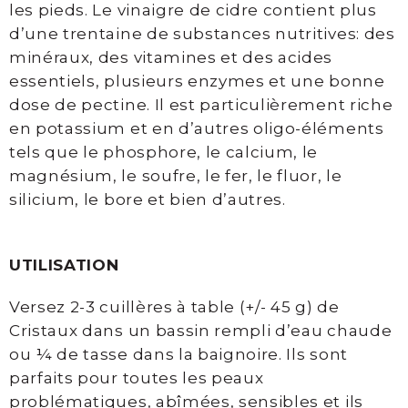
les pieds. Le vinaigre de cidre contient plus
laser
d’une trentaine de substances nutritives: des
Photorajeunissement
minéraux, des vitamines et des acides
IPL
essentiels, plusieurs enzymes et une bonne
et
dose de pectine. Il est particulièrement riche
Laser
en potassium et en d’autres oligo-éléments
fractionné
tels que le phosphore, le calcium, le
magnésium, le soufre, le fer, le fluor, le
Maquillage
silicium, le bore et bien d’autres.
permanent
Soins
UTILISATION
visage
Versez 2-3 cuillères à table (+/- 45 g) de
Soin
Cristaux dans un bassin rempli d’eau chaude
Biocompatible
ou ¼ de tasse dans la baignoire. Ils sont
Davincia
parfaits pour toutes les peaux
Soins
problématiques, abîmées, sensibles et ils