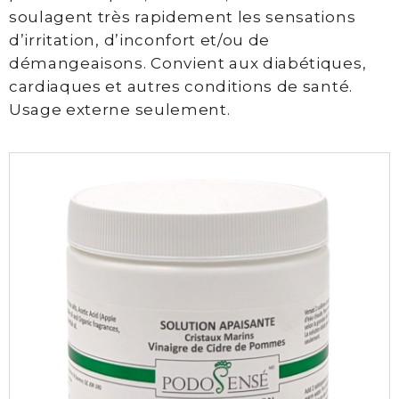
Thesera
soulagent très rapidement les sensations
d’irritation, d’inconfort et/ou de
Consultation
démangeaisons. Convient aux diabétiques,
prise
cardiaques et autres conditions de santé.
en
Usage externe seulement.
charge
SOCIAL
Facebook
Instagram
Infolettre